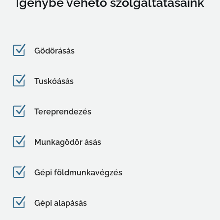
Igénybe vehető szolgáltatásaink
Z
Gödörásás
Z
Tuskóásás
Z
Tereprendezés
Z
Munkagödör ásás
Z
Gépi földmunkavégzés
Z
Gépi alapásás