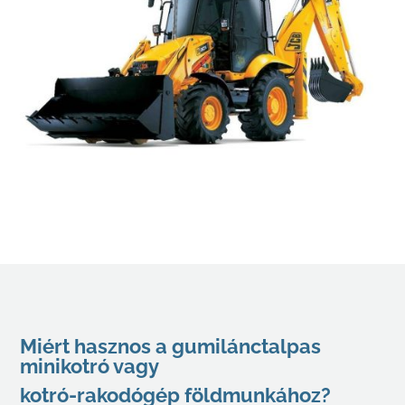
Miért hasznos a gumilánctalpas
minikotró
vagy
kotró-rakodógép földmunkához?