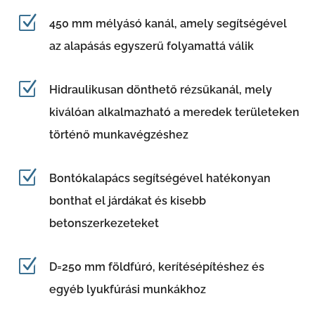
Z
450 mm mélyásó kanál, amely segítségével
az alapásás egyszerű folyamattá válik
Z
Hidraulikusan dönthető rézsűkanál, mely
kiválóan alkalmazható a meredek területeken
történő munkavégzéshez
Z
Bontókalapács segítségével hatékonyan
bonthat el járdákat és kisebb
betonszerkezeteket
Z
D=250 mm földfúró, kerítésépítéshez és
egyéb lyukfúrási munkákhoz