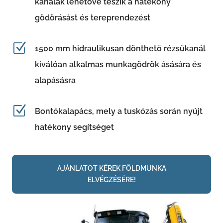
kanalak lehetővé teszik a hatékony
gödörásást és tereprendezést
Z
1500 mm hidraulikusan dönthető rézsűkanál
kiválóan alkalmas munkagödrök ásására és
alapásásra
Z
Bontókalapács, mely a tuskózás során nyújt
hatékony segítséget
AJÁNLATOT KÉREK FÖLDMUNKA
ELVÉGZÉSÉRE!