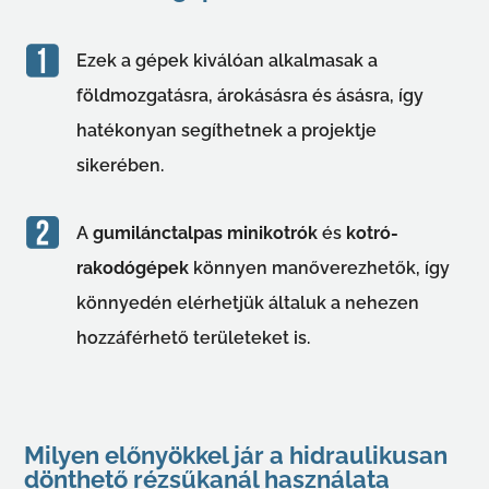
Ezek a gépek kiválóan alkalmasak a
földmozgatásra, árokásásra és ásásra, így
hatékonyan segíthetnek a projektje
sikerében.
A
gumilánctalpas minikotrók
és
kotró-
rakodógépek
könnyen manőverezhetők, így
könnyedén elérhetjük általuk a nehezen
hozzáférhető területeket is.
Milyen előnyökkel jár a hidraulikusan
dönthető rézsűkanál használata