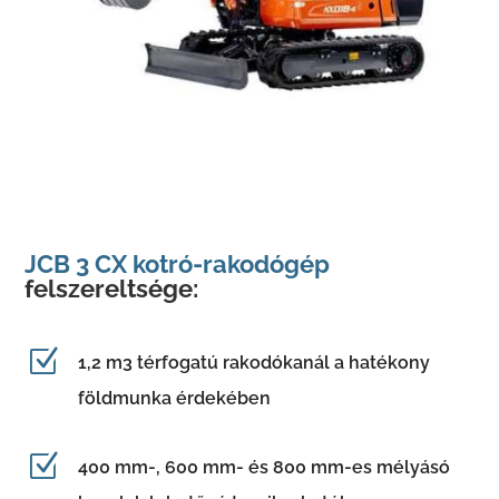
JCB 3 CX kotró-rakodógép
felszereltsége:
Z
1,2 m3 térfogatú rakodókanál a hatékony
földmunka érdekében
Z
400 mm-, 600 mm- és 800 mm-es mélyásó